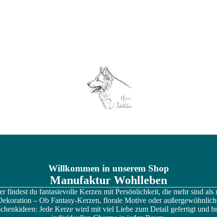
Willkommen in unserem Shop
Manufaktur Wohlleben
er findest du fantasievolle Kerzen mit Persönlichkeit, die mehr sind als 
Dekoration – Ob Fantasy-Kerzen, florale Motive oder außergewöhnlich
chenkideen: Jede Kerze wird mit viel Liebe zum Detail gefertigt und br