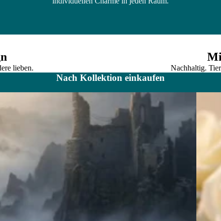
individuellen Charme in jeden Raum.
gn
Mi
re lieben.
Nachhaltig. Tier
Nach Kollektion einkaufen
Behälte